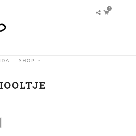
0
NDA
SHOP
IOOLTJE