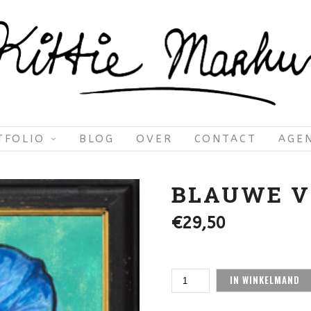
TFOLIO
BLOG
OVER
CONTACT
AGE
BLAUWE V
€
29,50
BLAUWE
IN WINKELMAND
VIOOLTJE
AANTAL