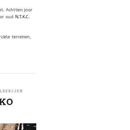
l. Achttien jaar
oor oud
N.T.K.C
.
iële terreinen,
LDERIJEN
IKO