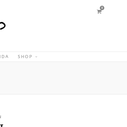
0
NDA
SHOP
N