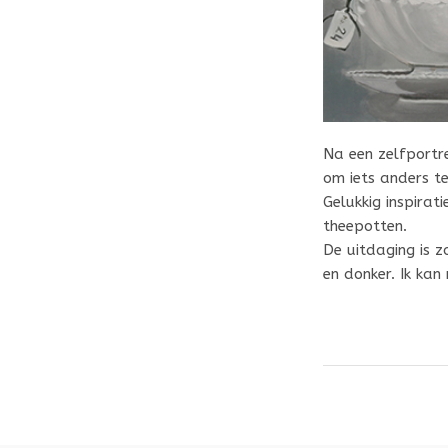
Na een zelfportre
om
iets anders t
Gelukkig inspirat
theepotten.
De uitdaging is z
en
donker.
Ik kan