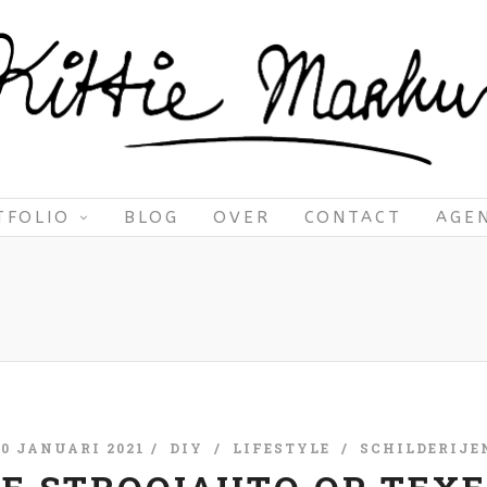
TFOLIO
BLOG
OVER
CONTACT
AGE
20 JANUARI 2021 /
DIY
/
LIFESTYLE
/
SCHILDERIJE