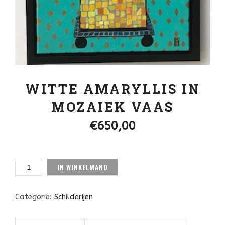
WITTE AMARYLLIS IN
MOZAIEK VAAS
€
650,00
WITTE
IN WINKELMAND
AMARYLLIS
IN
MOZAIEK
Categorie:
Schilderijen
VAAS
AANTAL